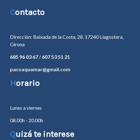
C
ontacto
Dirección: Baixada de la Costa, 28, 17240 Llagostera,
Girona
685 96 03 67
/
607 53 51 21
pacoaquamar@gmail.com
H
orario
Lunes a viernes
08.00h - 20.00h
Q
uizá te interese