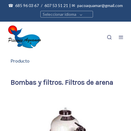
☎
685 96 03 67
/
607 53 51 21
| ✉
pacoaquamar@gmail.com
Seleccionar idioma
Producto
Bombas y filtros. Filtros de arena