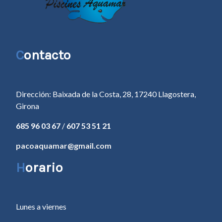
C
ontacto
Dirección: Baixada de la Costa, 28, 17240 Llagostera,
Girona
685 96 03 67
/
607 53 51 21
pacoaquamar@gmail.com
H
orario
Lunes a viernes