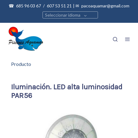
☎
685 96 03 67
/
607 53 51 21
| ✉
pacoaquamar@gmail.com
Seleccionar idioma
Producto
Iluminación. LED alta luminosidad
PAR56