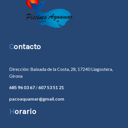
C
ontacto
Dirección: Baixada de la Costa, 28, 17240 Llagostera,
Girona
685 96 03 67
/
607 53 51 21
pacoaquamar@gmail.com
H
orario