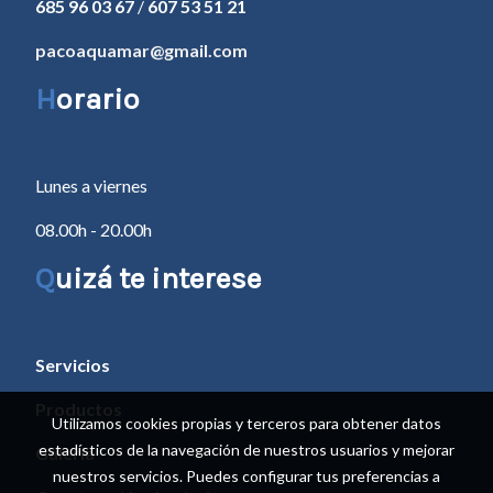
685 96 03 67
/
607 53 51 21
pacoaquamar@gmail.com
H
orario
Lunes a viernes
08.00h - 20.00h
Q
uizá te interese
Servicios
Productos
Utilizamos cookies propias y terceros para obtener datos
estadísticos de la navegación de nuestros usuarios y mejorar
Galería
nuestros servicios. Puedes configurar tus preferencias a