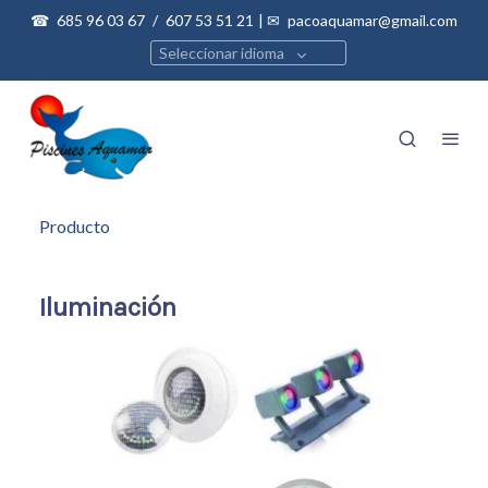
☎
685 96 03 67
/
607 53 51 21
| ✉
pacoaquamar@gmail.com
Seleccionar idioma
Producto
Iluminación