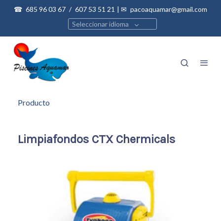
☎
685 96 03 67
/
607 53 51 21
| ✉
pacoaquamar@gmail.com
Seleccionar idioma
Producto
Limpiafondos CTX Chermicals