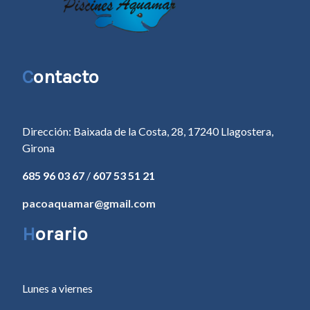
C
ontacto
Dirección: Baixada de la Costa, 28, 17240 Llagostera,
Girona
685 96 03 67
/
607 53 51 21
pacoaquamar@gmail.com
H
orario
Lunes a viernes