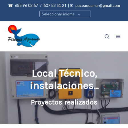
☎
685 96 03 67
/
607 53 51 21
| ✉
pacoaquamar@gmail.com
Seleccionar idioma
Local Técnico,
instalaciones...
Proyectos realizados