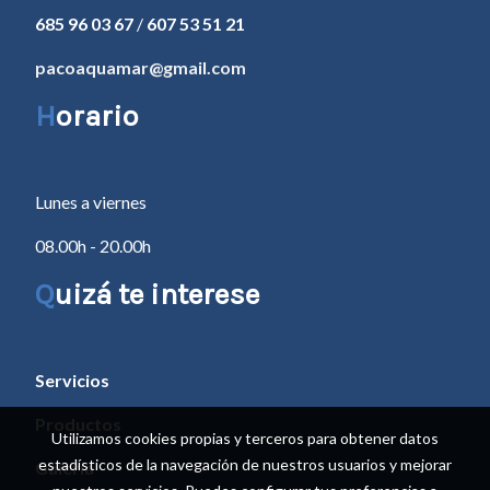
685 96 03 67
/
607 53 51 21
pacoaquamar@gmail.com
H
orario
Lunes a viernes
08.00h - 20.00h
Q
uizá te interese
Servicios
Productos
Utilizamos cookies propias y terceros para obtener datos
estadísticos de la navegación de nuestros usuarios y mejorar
Galería